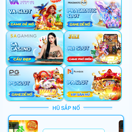
vi******
+
600,000,000
VNĐ
mo******
+
382,560,000
VNĐ
mi******
+
186,523,546
VNĐ
da******
+
150,000,000
VNĐ
ma******
+
100,880,000
VNĐ
lu******
+
164,000,000
VNĐ
ta******
+
766,000,000
VNĐ
mi******
+
686,000,000
VNĐ
sh******
+
250,001,000
VNĐ
HŨ SẮP NỔ
go******
+
286,122,000
VNĐ
be******
+
99,000,000
VNĐ